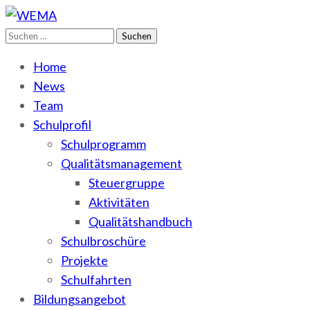
Suchen
WEMA
BbS I des Salzlandkreises
nach:
Home
News
Team
Schulprofil
Schulprogramm
Qualitätsmanagement
Steuergruppe
Aktivitäten
Qualitätshandbuch
Schulbroschüre
Projekte
Schulfahrten
Bildungsangebot