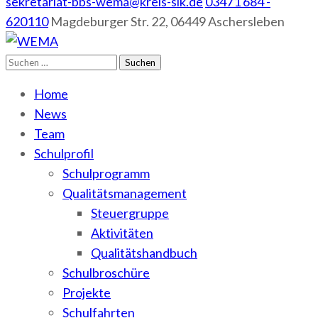
sekretariat-bbs-wema@kreis-slk.de
03471 684 -
620110
Magdeburger Str. 22, 06449 Aschersleben
Suchen
WEMA
BbS I des Salzlandkreises
nach:
Home
News
Team
Schulprofil
Schulprogramm
Qualitätsmanagement
Steuergruppe
Aktivitäten
Qualitätshandbuch
Schulbroschüre
Projekte
Schulfahrten