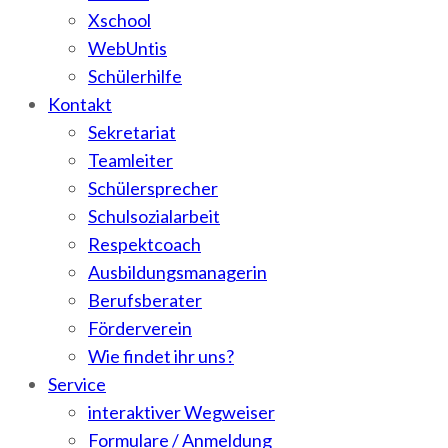
Xschool
WebUntis
Schülerhilfe
Kontakt
Sekretariat
Teamleiter
Schülersprecher
Schulsozialarbeit
Respektcoach
Ausbildungsmanagerin
Berufsberater
Förderverein
Wie findet ihr uns?
Service
interaktiver Wegweiser
Formulare / Anmeldung