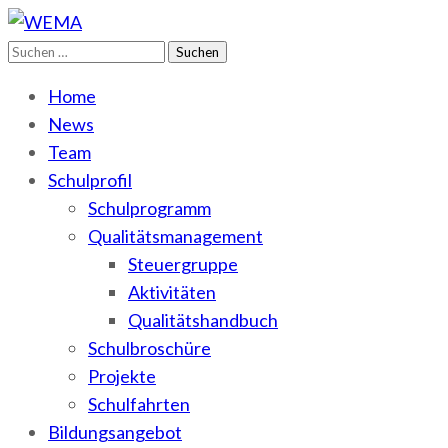
Suchen
WEMA
BbS I des Salzlandkreises
nach:
Home
News
Team
Schulprofil
Schulprogramm
Qualitätsmanagement
Steuergruppe
Aktivitäten
Qualitätshandbuch
Schulbroschüre
Projekte
Schulfahrten
Bildungsangebot