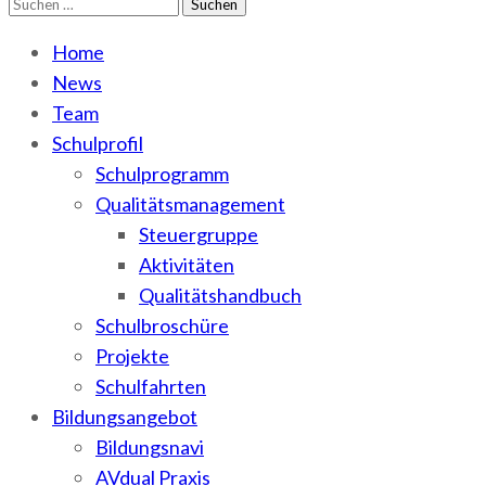
Suchen
WEMA
BbS I des Salzlandkreises
nach:
Home
News
Team
Schulprofil
Schulprogramm
Qualitätsmanagement
Steuergruppe
Aktivitäten
Qualitätshandbuch
Schulbroschüre
Projekte
Schulfahrten
Bildungsangebot
Bildungsnavi
AVdual Praxis