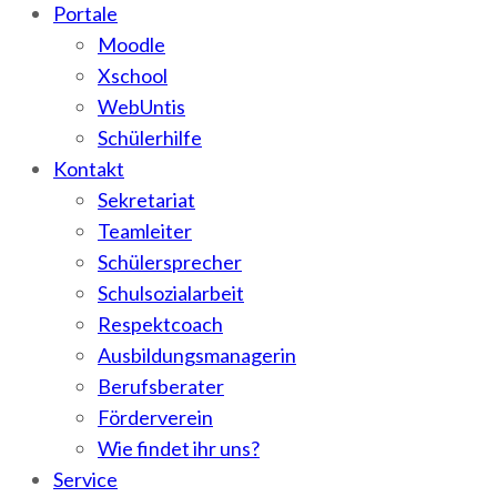
Portale
Moodle
Xschool
WebUntis
Schülerhilfe
Kontakt
Sekretariat
Teamleiter
Schülersprecher
Schulsozialarbeit
Respektcoach
Ausbildungsmanagerin
Berufsberater
Förderverein
Wie findet ihr uns?
Service