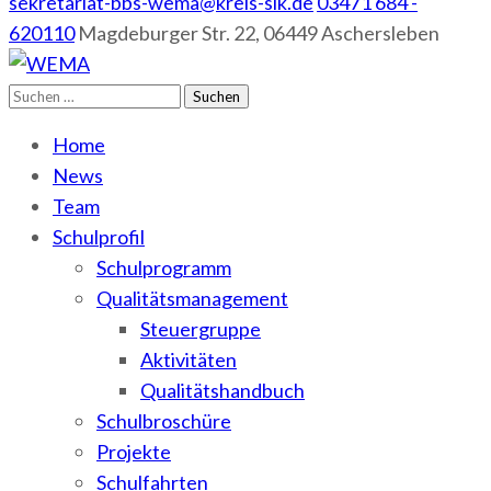
sekretariat-bbs-wema@kreis-slk.de
03471 684 -
620110
Magdeburger Str. 22, 06449 Aschersleben
Suchen
WEMA
BbS I des Salzlandkreises
nach:
Home
News
Team
Schulprofil
Schulprogramm
Qualitätsmanagement
Steuergruppe
Aktivitäten
Qualitätshandbuch
Schulbroschüre
Projekte
Schulfahrten