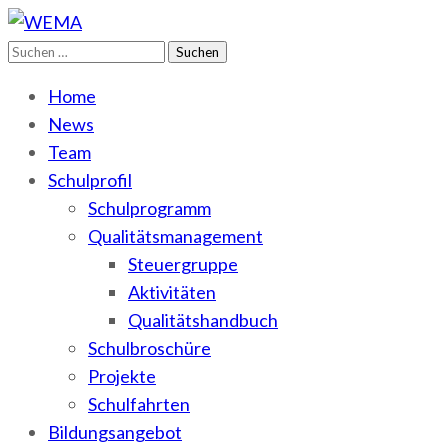
Suchen
WEMA
BbS I des Salzlandkreises
nach:
Home
News
Team
Schulprofil
Schulprogramm
Qualitätsmanagement
Steuergruppe
Aktivitäten
Qualitätshandbuch
Schulbroschüre
Projekte
Schulfahrten
Bildungsangebot