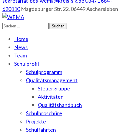
sekretariat-bbs-wema@kreis-slk.de
03471 684 -
620110
Magdeburger Str. 22, 06449 Aschersleben
Suchen
WEMA
BbS I des Salzlandkreises
nach:
Home
News
Team
Schulprofil
Schulprogramm
Qualitätsmanagement
Steuergruppe
Aktivitäten
Qualitätshandbuch
Schulbroschüre
Projekte
Schulfahrten