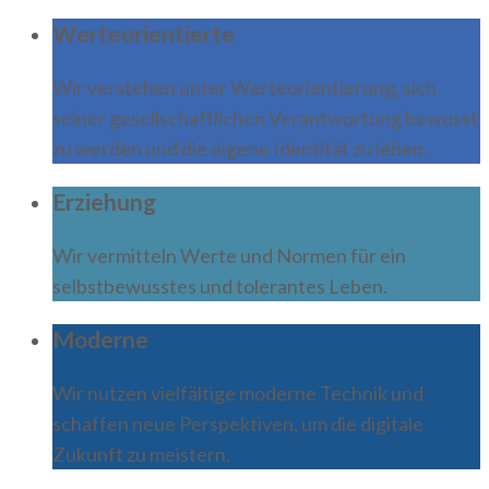
Werteorientierte
Wir verstehen unter Werteorientierung, sich
seiner gesellschaftlichen Verantwortung bewusst
zu werden und die eigene Identität zu leben.
Erziehung
Wir vermitteln Werte und Normen für ein
selbstbewusstes und tolerantes Leben.
Moderne
Wir nutzen vielfältige moderne Technik und
schaffen neue Perspektiven, um die digitale
Zukunft zu meistern.