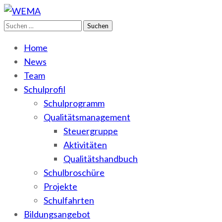
Suchen
WEMA
BbS I des Salzlandkreises
nach:
Home
News
Team
Schulprofil
Schulprogramm
Qualitätsmanagement
Steuergruppe
Aktivitäten
Qualitätshandbuch
Schulbroschüre
Projekte
Schulfahrten
Bildungsangebot