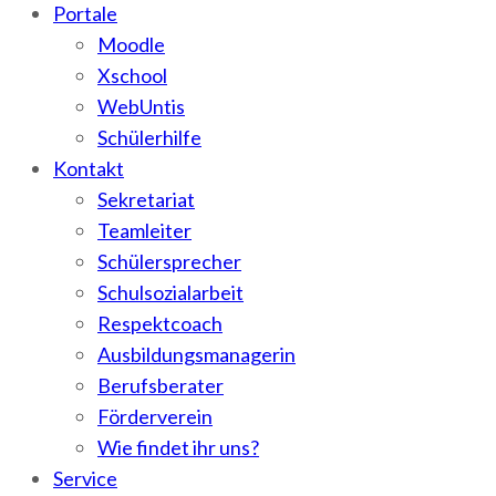
Portale
Moodle
Xschool
WebUntis
Schülerhilfe
Kontakt
Sekretariat
Teamleiter
Schülersprecher
Schulsozialarbeit
Respektcoach
Ausbildungsmanagerin
Berufsberater
Förderverein
Wie findet ihr uns?
Service