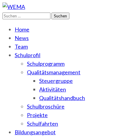
Suchen
WEMA
BbS I des Salzlandkreises
nach:
Home
News
Team
Schulprofil
Schulprogramm
Qualitätsmanagement
Steuergruppe
Aktivitäten
Qualitätshandbuch
Schulbroschüre
Projekte
Schulfahrten
Bildungsangebot