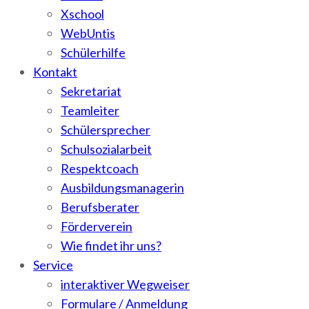
Xschool
WebUntis
Schülerhilfe
Kontakt
Sekretariat
Teamleiter
Schülersprecher
Schulsozialarbeit
Respektcoach
Ausbildungsmanagerin
Berufsberater
Förderverein
Wie findet ihr uns?
Service
interaktiver Wegweiser
Formulare / Anmeldung