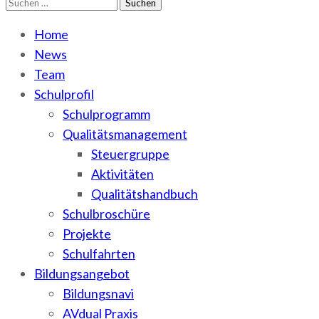
Suchen
WEMA
BbS I des Salzlandkreises
nach:
Home
News
Team
Schulprofil
Schulprogramm
Qualitätsmanagement
Steuergruppe
Aktivitäten
Qualitätshandbuch
Schulbroschüre
Projekte
Schulfahrten
Bildungsangebot
Bildungsnavi
AVdual Praxis