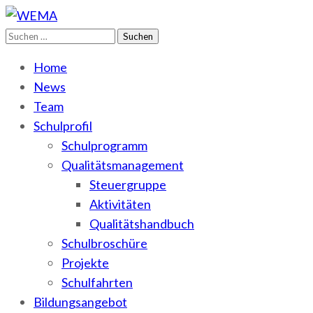
Suchen
WEMA
BbS I des Salzlandkreises
nach:
Home
News
Team
Schulprofil
Schulprogramm
Qualitätsmanagement
Steuergruppe
Aktivitäten
Qualitätshandbuch
Schulbroschüre
Projekte
Schulfahrten
Bildungsangebot