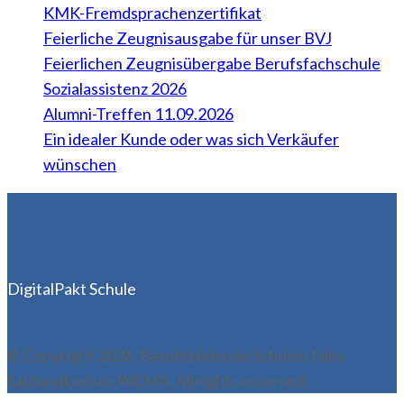
KMK-Fremdsprachenzertifikat
Feierliche Zeugnisausgabe für unser BVJ
Feierlichen Zeugnisübergabe Berufsfachschule
Sozialassistenz 2026
Alumni-Treffen 11.09.2026
Ein idealer Kunde oder was sich Verkäufer
wünschen
DigitalPakt Schule
© Copyright 2026. Berufsbildende Schulen I des
Salzlandkreises WEMA. All rights reserved.