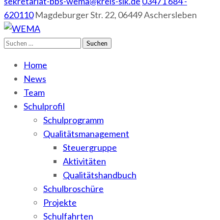
sekretariat-bbs-wema@kreis-slk.de
03471 684 -
620110
Magdeburger Str. 22, 06449 Aschersleben
Suchen
WEMA
BbS I des Salzlandkreises
nach:
Home
News
Team
Schulprofil
Schulprogramm
Qualitätsmanagement
Steuergruppe
Aktivitäten
Qualitätshandbuch
Schulbroschüre
Projekte
Schulfahrten