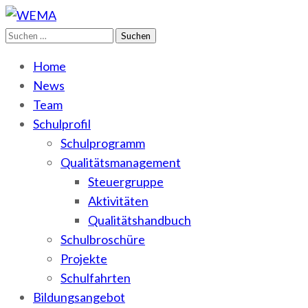
Suchen
WEMA
BbS I des Salzlandkreises
nach:
Home
News
Team
Schulprofil
Schulprogramm
Qualitätsmanagement
Steuergruppe
Aktivitäten
Qualitätshandbuch
Schulbroschüre
Projekte
Schulfahrten
Bildungsangebot