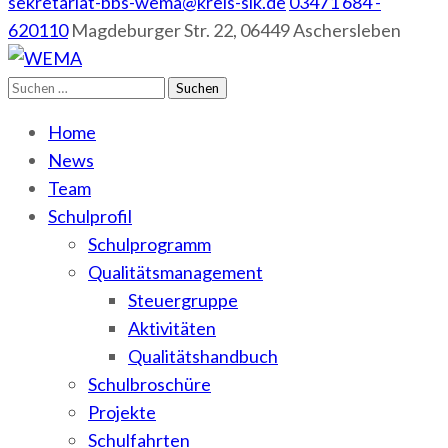
sekretariat-bbs-wema@kreis-slk.de
03471 684 -
620110
Magdeburger Str. 22, 06449 Aschersleben
Suchen
WEMA
BbS I des Salzlandkreises
nach:
Home
News
Team
Schulprofil
Schulprogramm
Qualitätsmanagement
Steuergruppe
Aktivitäten
Qualitätshandbuch
Schulbroschüre
Projekte
Schulfahrten