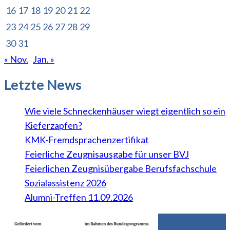
16
17
18
19
20
21
22
23
24
25
26
27
28
29
30
31
« Nov.
Jan. »
Letzte News
Wie viele Schneckenhäuser wiegt eigentlich so ein
Kieferzapfen?
KMK-Fremdsprachenzertifikat
Feierliche Zeugnisausgabe für unser BVJ
Feierlichen Zeugnisübergabe Berufsfachschule
Sozialassistenz 2026
Alumni-Treffen 11.09.2026