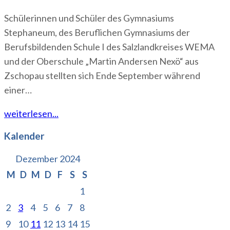
Schülerinnen und Schüler des Gymnasiums
Stephaneum, des Beruflichen Gymnasiums der
Berufsbildenden Schule I des Salzlandkreises WEMA
und der Oberschule „Martin Andersen Nexö“ aus
Zschopau stellten sich Ende September während
einer…
weiterlesen...
Kalender
Dezember 2024
M
D
M
D
F
S
S
1
2
3
4
5
6
7
8
9
10
11
12
13
14
15