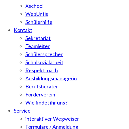
Xschool
WebUntis
Schülerhilfe
Kontakt
Sekretariat
Teamleiter
Schülersprecher
Schulsozialarbeit
Respektcoach
Ausbildungsmanagerin
Berufsberater
Förderverein
Wie findet ihr uns?
Service
interaktiver Wegweiser
Formulare / Anmeldung