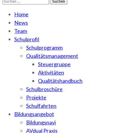
Suchen
WEMA
BbS I des Salzlandkreises
nach:
Home
News
Team
Schulprofil
Schulprogramm
Qualitätsmanagement
Steuergruppe
Aktivitäten
Qualitätshandbuch
Schulbroschüre
Projekte
Schulfahrten
Bildungsangebot
Bildungsnavi
AVdual Praxis