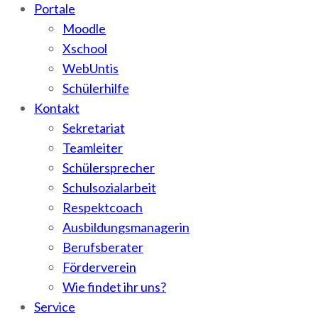
Portale
Moodle
Xschool
WebUntis
Schülerhilfe
Kontakt
Sekretariat
Teamleiter
Schülersprecher
Schulsozialarbeit
Respektcoach
Ausbildungsmanagerin
Berufsberater
Förderverein
Wie findet ihr uns?
Service