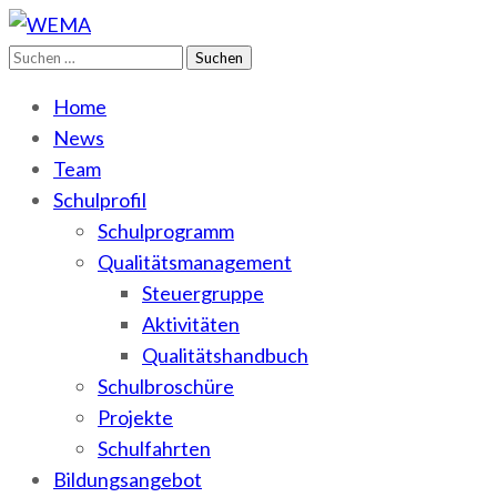
Suchen
WEMA
BbS I des Salzlandkreises
nach:
Home
News
Team
Schulprofil
Schulprogramm
Qualitätsmanagement
Steuergruppe
Aktivitäten
Qualitätshandbuch
Schulbroschüre
Projekte
Schulfahrten
Bildungsangebot