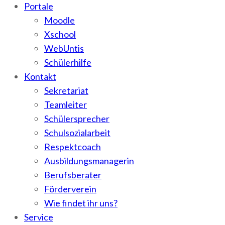
Portale
Moodle
Xschool
WebUntis
Schülerhilfe
Kontakt
Sekretariat
Teamleiter
Schülersprecher
Schulsozialarbeit
Respektcoach
Ausbildungsmanagerin
Berufsberater
Förderverein
Wie findet ihr uns?
Service