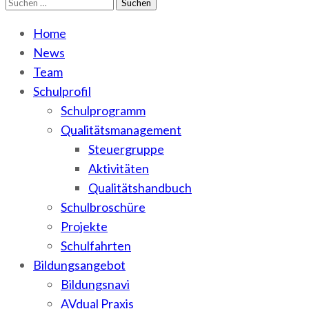
Suchen
WEMA
BbS I des Salzlandkreises
nach:
Home
News
Team
Schulprofil
Schulprogramm
Qualitätsmanagement
Steuergruppe
Aktivitäten
Qualitätshandbuch
Schulbroschüre
Projekte
Schulfahrten
Bildungsangebot
Bildungsnavi
AVdual Praxis