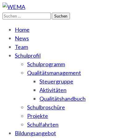
Suchen
WEMA
BbS I des Salzlandkreises
nach:
Home
News
Team
Schulprofil
Schulprogramm
Qualitätsmanagement
Steuergruppe
Aktivitäten
Qualitätshandbuch
Schulbroschüre
Projekte
Schulfahrten
Bildungsangebot