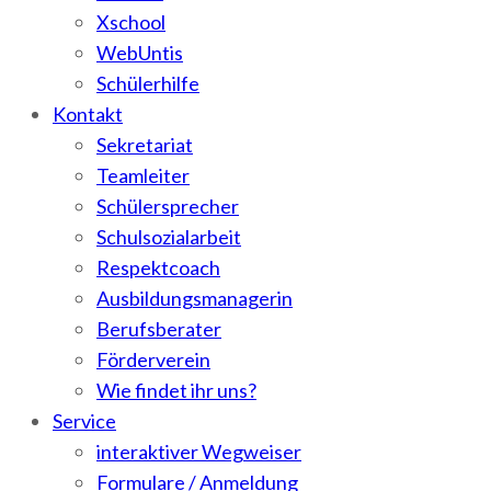
Xschool
WebUntis
Schülerhilfe
Kontakt
Sekretariat
Teamleiter
Schülersprecher
Schulsozialarbeit
Respektcoach
Ausbildungsmanagerin
Berufsberater
Förderverein
Wie findet ihr uns?
Service
interaktiver Wegweiser
Formulare / Anmeldung