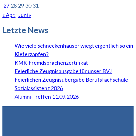
27
28
29
30
31
« Apr.
Juni »
Letzte News
Wie viele Schneckenhäuser wiegt eigentlich so ein
Kieferzapfen?
KMK-Fremdsprachenzertifikat
Feierliche Zeugnisausgabe für unser BVJ
Feierlichen Zeugnisübergabe Berufsfachschule
Sozialassistenz 2026
Alumni-Treffen 11.09.2026