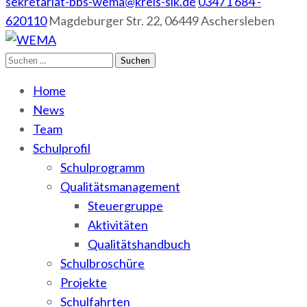
sekretariat-bbs-wema@kreis-slk.de
03471 684 -
620110
Magdeburger Str. 22, 06449 Aschersleben
Suchen
WEMA
BbS I des Salzlandkreises
nach:
Home
News
Team
Schulprofil
Schulprogramm
Qualitätsmanagement
Steuergruppe
Aktivitäten
Qualitätshandbuch
Schulbroschüre
Projekte
Schulfahrten