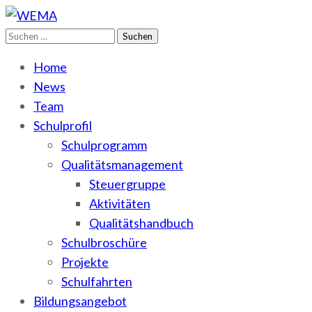
Suchen
WEMA
BbS I des Salzlandkreises
nach:
Home
News
Team
Schulprofil
Schulprogramm
Qualitätsmanagement
Steuergruppe
Aktivitäten
Qualitätshandbuch
Schulbroschüre
Projekte
Schulfahrten
Bildungsangebot