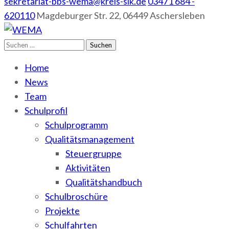
sekretariat-bbs-wema@kreis-slk.de
03471 684 -
620110
Magdeburger Str. 22, 06449 Aschersleben
Suchen
WEMA
BbS I des Salzlandkreises
nach:
Home
News
Team
Schulprofil
Schulprogramm
Qualitätsmanagement
Steuergruppe
Aktivitäten
Qualitätshandbuch
Schulbroschüre
Projekte
Schulfahrten