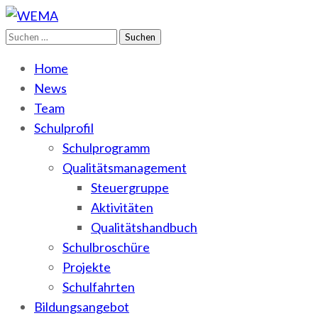
Suchen
WEMA
BbS I des Salzlandkreises
nach:
Home
News
Team
Schulprofil
Schulprogramm
Qualitätsmanagement
Steuergruppe
Aktivitäten
Qualitätshandbuch
Schulbroschüre
Projekte
Schulfahrten
Bildungsangebot