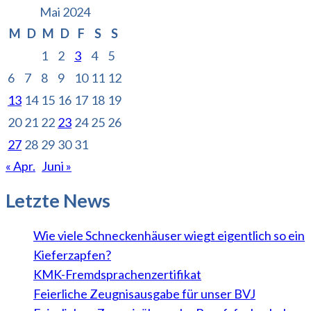
Mai 2024
M
D
M
D
F
S
S
1
2
3
4
5
6
7
8
9
10
11
12
13
14
15
16
17
18
19
20
21
22
23
24
25
26
27
28
29
30
31
« Apr.
Juni »
Letzte News
Wie viele Schneckenhäuser wiegt eigentlich so ein
Kieferzapfen?
KMK-Fremdsprachenzertifikat
Feierliche Zeugnisausgabe für unser BVJ