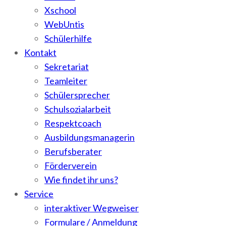
Xschool
WebUntis
Schülerhilfe
Kontakt
Sekretariat
Teamleiter
Schülersprecher
Schulsozialarbeit
Respektcoach
Ausbildungsmanagerin
Berufsberater
Förderverein
Wie findet ihr uns?
Service
interaktiver Wegweiser
Formulare / Anmeldung