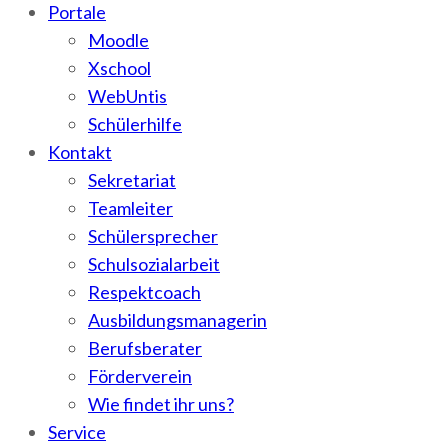
Portale
Moodle
Xschool
WebUntis
Schülerhilfe
Kontakt
Sekretariat
Teamleiter
Schülersprecher
Schulsozialarbeit
Respektcoach
Ausbildungsmanagerin
Berufsberater
Förderverein
Wie findet ihr uns?
Service