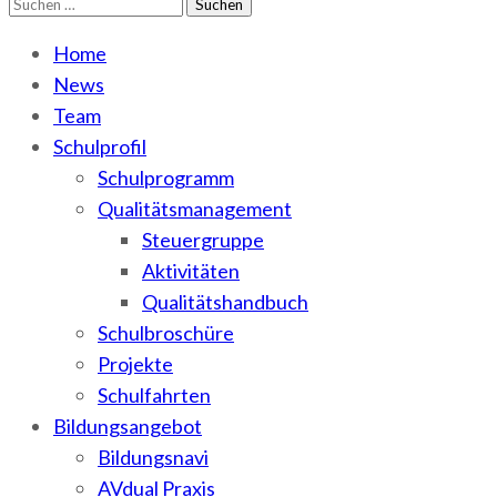
Suchen
WEMA
BbS I des Salzlandkreises
nach:
Home
News
Team
Schulprofil
Schulprogramm
Qualitätsmanagement
Steuergruppe
Aktivitäten
Qualitätshandbuch
Schulbroschüre
Projekte
Schulfahrten
Bildungsangebot
Bildungsnavi
AVdual Praxis