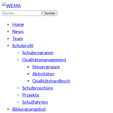
Suchen
WEMA
BbS I des Salzlandkreises
nach:
Home
News
Team
Schulprofil
Schulprogramm
Qualitätsmanagement
Steuergruppe
Aktivitäten
Qualitätshandbuch
Schulbroschüre
Projekte
Schulfahrten
Bildungsangebot