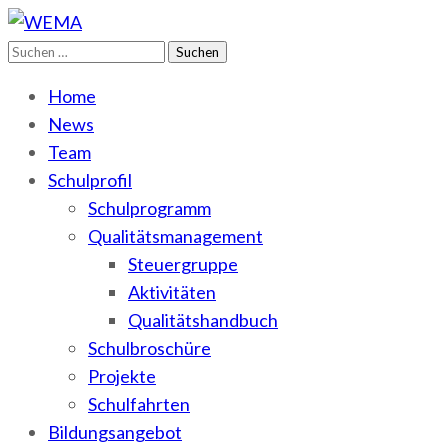
Suchen
WEMA
BbS I des Salzlandkreises
nach:
Home
News
Team
Schulprofil
Schulprogramm
Qualitätsmanagement
Steuergruppe
Aktivitäten
Qualitätshandbuch
Schulbroschüre
Projekte
Schulfahrten
Bildungsangebot