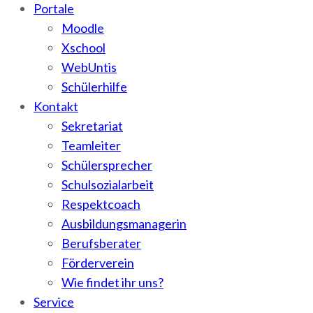
Portale
Moodle
Xschool
WebUntis
Schülerhilfe
Kontakt
Sekretariat
Teamleiter
Schülersprecher
Schulsozialarbeit
Respektcoach
Ausbildungsmanagerin
Berufsberater
Förderverein
Wie findet ihr uns?
Service