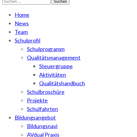
Suchen
WEMA
BbS I des Salzlandkreises
nach:
Home
News
Team
Schulprofil
Schulprogramm
Qualitätsmanagement
Steuergruppe
Aktivitäten
Qualitätshandbuch
Schulbroschüre
Projekte
Schulfahrten
Bildungsangebot
Bildungsnavi
AVdual Praxis