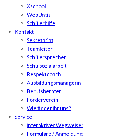
Xschool
WebUntis
Schülerhilfe
Kontakt
Sekretariat
Teamleiter
Schülersprecher
Schulsozialarbeit
Respektcoach
Ausbildungsmanagerin
Berufsberater
Förderverein
Wie findet ihr uns?
Service
interaktiver Wegweiser
Formulare / Anmeldung