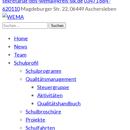
sekretariat-bbs-wema@kreis-slk.de
03471 684 -
620110
Magdeburger Str. 22, 06449 Aschersleben
Suchen
WEMA
BbS I des Salzlandkreises
nach:
Home
News
Team
Schulprofil
Schulprogramm
Qualitätsmanagement
Steuergruppe
Aktivitäten
Qualitätshandbuch
Schulbroschüre
Projekte
Schulfahrten