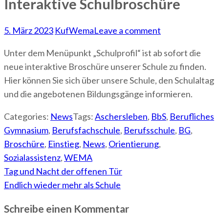
Interaktive Schulbroschüre
5. März 2023
KufWema
Leave a comment
Unter dem Menüpunkt „Schulprofil“ ist ab sofort die
neue interaktive Broschüre unserer Schule zu finden.
Hier können Sie sich über unsere Schule, den Schulaltag
und die angebotenen Bildungsgänge informieren.
Categories:
News
Tags:
Aschersleben
,
BbS
,
Berufliches
Gymnasium
,
Berufsfachschule
,
Berufsschule
,
BG
,
Broschüre
,
Einstieg
,
News
,
Orientierung
,
Sozialassistenz
,
WEMA
Beitragsnavigation
Tag und Nacht der offenen Tür
Endlich wieder mehr als Schule
Schreibe einen Kommentar