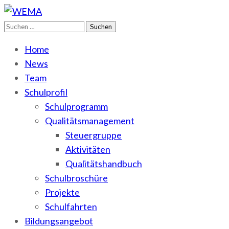
Suchen
WEMA
BbS I des Salzlandkreises
nach:
Home
News
Team
Schulprofil
Schulprogramm
Qualitätsmanagement
Steuergruppe
Aktivitäten
Qualitätshandbuch
Schulbroschüre
Projekte
Schulfahrten
Bildungsangebot