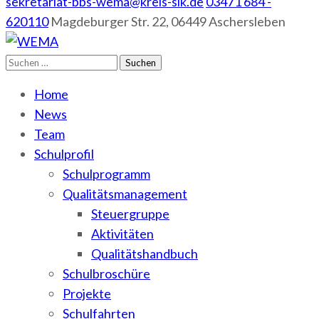
sekretariat-bbs-wema@kreis-slk.de
03471 684 -
620110
Magdeburger Str. 22, 06449 Aschersleben
Suchen
WEMA
BbS I des Salzlandkreises
nach:
Home
News
Team
Schulprofil
Schulprogramm
Qualitätsmanagement
Steuergruppe
Aktivitäten
Qualitätshandbuch
Schulbroschüre
Projekte
Schulfahrten