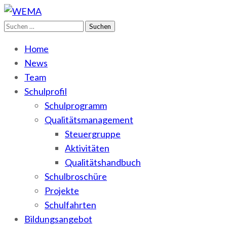
Suchen
WEMA
BbS I des Salzlandkreises
nach:
Home
News
Team
Schulprofil
Schulprogramm
Qualitätsmanagement
Steuergruppe
Aktivitäten
Qualitätshandbuch
Schulbroschüre
Projekte
Schulfahrten
Bildungsangebot