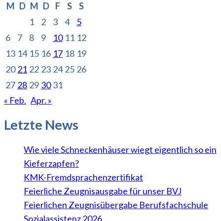
M
D
M
D
F
S
S
1
2
3
4
5
6
7
8
9
10
11
12
13
14
15
16
17
18
19
20
21
22
23
24
25
26
27
28
29
30
31
« Feb.
Apr. »
Letzte News
Wie viele Schneckenhäuser wiegt eigentlich so ein
Kieferzapfen?
KMK-Fremdsprachenzertifikat
Feierliche Zeugnisausgabe für unser BVJ
Feierlichen Zeugnisübergabe Berufsfachschule
Sozialassistenz 2026