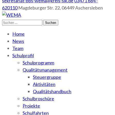
sekretariat-bbs-wema@kreis-slk.de
03471 684 -
620110
Magdeburger Str. 22, 06449 Aschersleben
Suchen
WEMA
BbS I des Salzlandkreises
nach:
Home
News
Team
Schulprofil
Schulprogramm
Qualitätsmanagement
Steuergruppe
Aktivitäten
Qualitätshandbuch
Schulbroschüre
Projekte
Schulfahrten