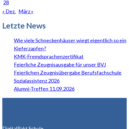
28
« Dez.
März »
Letzte News
Wie viele Schneckenhäuser wiegt eigentlich so ein
Kieferzapfen?
KMK-Fremdsprachenzertifikat
Feierliche Zeugnisausgabe für unser BVJ
Feierlichen Zeugnisübergabe Berufsfachschule
Sozialassistenz 2026
Alumni-Treffen 11.09.2026
DigitalPakt Schule