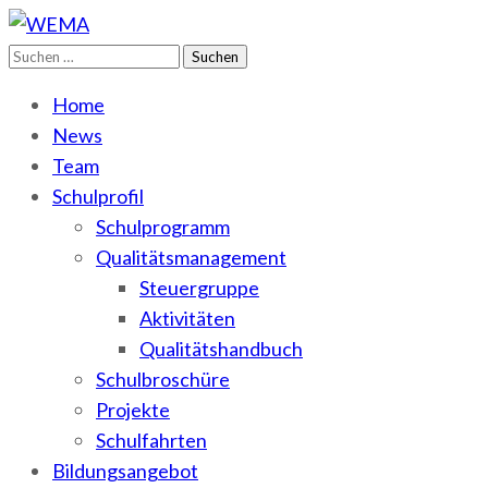
Suchen
WEMA
BbS I des Salzlandkreises
nach:
Home
News
Team
Schulprofil
Schulprogramm
Qualitätsmanagement
Steuergruppe
Aktivitäten
Qualitätshandbuch
Schulbroschüre
Projekte
Schulfahrten
Bildungsangebot