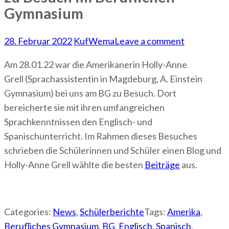
Gymnasium
28. Februar 2022
KufWema
Leave a comment
Am 28.01.22 war die Amerikanerin Holly-Anne
Grell (Sprachassistentin in Magdeburg, A. Einstein
Gymnasium) bei uns am BG zu Besuch. Dort
bereicherte sie mit ihren umfangreichen
Sprachkenntnissen den Englisch- und
Spanischunterricht. Im Rahmen dieses Besuches
schrieben die Schülerinnen und Schüler einen Blog und
Holly-Anne Grell wählte die besten
Beiträge
aus.
Categories:
News
,
Schülerberichte
Tags:
Amerika
,
Berufliches Gymnasium
,
BG
,
Englisch
,
Spanisch
,