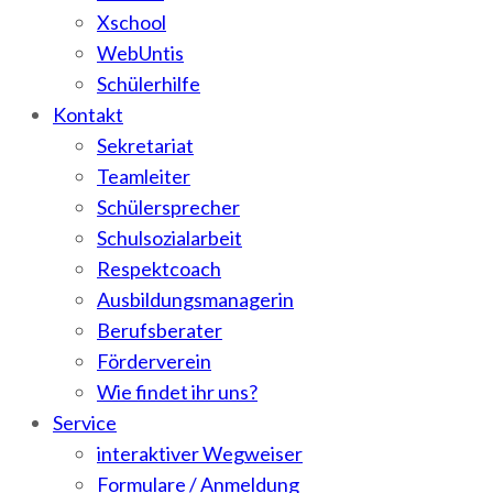
Xschool
WebUntis
Schülerhilfe
Kontakt
Sekretariat
Teamleiter
Schülersprecher
Schulsozialarbeit
Respektcoach
Ausbildungsmanagerin
Berufsberater
Förderverein
Wie findet ihr uns?
Service
interaktiver Wegweiser
Formulare / Anmeldung