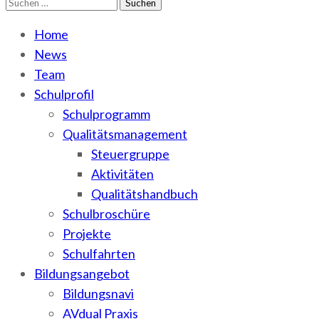
Suchen
WEMA
BbS I des Salzlandkreises
nach:
Home
News
Team
Schulprofil
Schulprogramm
Qualitätsmanagement
Steuergruppe
Aktivitäten
Qualitätshandbuch
Schulbroschüre
Projekte
Schulfahrten
Bildungsangebot
Bildungsnavi
AVdual Praxis