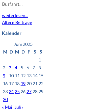
Busfahrt…
weiterlesen...
Beitragsnavigation
Ältere Beiträge
Kalender
Juni 2025
M
D
M
D
F
S
S
1
2
3
4
5
6
7
8
9
10
11
12
13
14
15
16
17
18
19
20
21
22
23
24
25
26
27
28
29
30
« Mai
Juli »