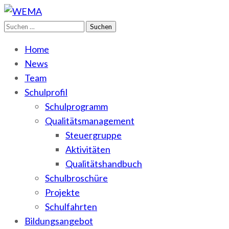
Suchen
WEMA
BbS I des Salzlandkreises
nach:
Home
News
Team
Schulprofil
Schulprogramm
Qualitätsmanagement
Steuergruppe
Aktivitäten
Qualitätshandbuch
Schulbroschüre
Projekte
Schulfahrten
Bildungsangebot