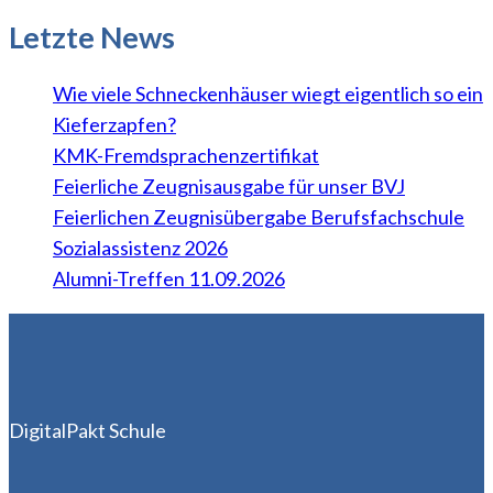
Letzte News
Wie viele Schneckenhäuser wiegt eigentlich so ein
Kieferzapfen?
KMK-Fremdsprachenzertifikat
Feierliche Zeugnisausgabe für unser BVJ
Feierlichen Zeugnisübergabe Berufsfachschule
Sozialassistenz 2026
Alumni-Treffen 11.09.2026
DigitalPakt Schule