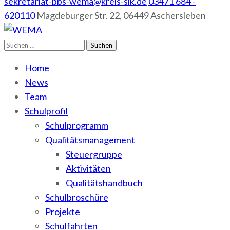
sekretariat-bbs-wema@kreis-slk.de
03471 684 -
620110
Magdeburger Str. 22, 06449 Aschersleben
Suchen
WEMA
BbS I des Salzlandkreises
nach:
Home
News
Team
Schulprofil
Schulprogramm
Qualitätsmanagement
Steuergruppe
Aktivitäten
Qualitätshandbuch
Schulbroschüre
Projekte
Schulfahrten