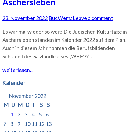
Aschersleben
23. November 2022
BucWema
Leave a comment
Es war mal wieder so weit: Die Jüdischen Kulturtage in
Aschersleben standen im Kalender 2022 auf dem Plan.
Auch in diesem Jahr nahmen die Berufsbildenden
Schulen I des Salzlandkreises „WEMA“…
weiterlesen...
Kalender
November 2022
M
D
M
D
F
S
S
1
2
3
4
5
6
7
8
9
10
11
12
13