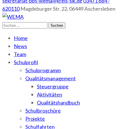
sekretariat-bbs-wema@kreis-slk.de
03471 684 -
620110
Magdeburger Str. 22, 06449 Aschersleben
Suchen
WEMA
BbS I des Salzlandkreises
nach:
Home
News
Team
Schulprofil
Schulprogramm
Qualitätsmanagement
Steuergruppe
Aktivitäten
Qualitätshandbuch
Schulbroschüre
Projekte
Schulfahrten