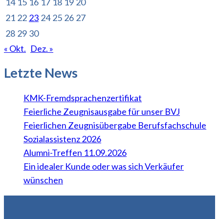
14
15
16
17
18
19
20
21
22
23
24
25
26
27
28
29
30
« Okt.
Dez. »
Letzte News
KMK-Fremdsprachenzertifikat
Feierliche Zeugnisausgabe für unser BVJ
Feierlichen Zeugnisübergabe Berufsfachschule
Sozialassistenz 2026
Alumni-Treffen 11.09.2026
Ein idealer Kunde oder was sich Verkäufer
wünschen