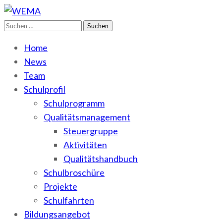
Suchen
WEMA
BbS I des Salzlandkreises
nach:
Home
News
Team
Schulprofil
Schulprogramm
Qualitätsmanagement
Steuergruppe
Aktivitäten
Qualitätshandbuch
Schulbroschüre
Projekte
Schulfahrten
Bildungsangebot