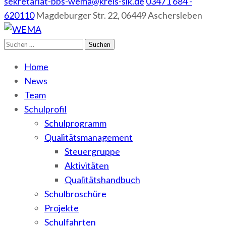
sekretariat-bbs-wema@kreis-slk.de
03471 684 -
620110
Magdeburger Str. 22, 06449 Aschersleben
Suchen
WEMA
BbS I des Salzlandkreises
nach:
Home
News
Team
Schulprofil
Schulprogramm
Qualitätsmanagement
Steuergruppe
Aktivitäten
Qualitätshandbuch
Schulbroschüre
Projekte
Schulfahrten