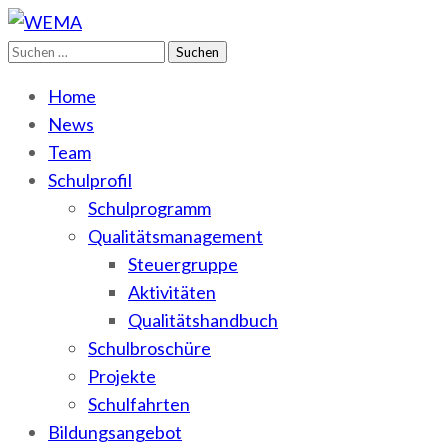
Suchen
WEMA
BbS I des Salzlandkreises
nach:
Home
News
Team
Schulprofil
Schulprogramm
Qualitätsmanagement
Steuergruppe
Aktivitäten
Qualitätshandbuch
Schulbroschüre
Projekte
Schulfahrten
Bildungsangebot