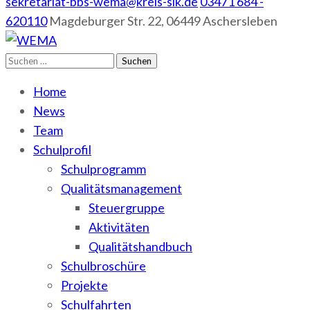
sekretariat-bbs-wema@kreis-slk.de
03471 684 -
620110
Magdeburger Str. 22, 06449 Aschersleben
Suchen
WEMA
BbS I des Salzlandkreises
nach:
Home
News
Team
Schulprofil
Schulprogramm
Qualitätsmanagement
Steuergruppe
Aktivitäten
Qualitätshandbuch
Schulbroschüre
Projekte
Schulfahrten