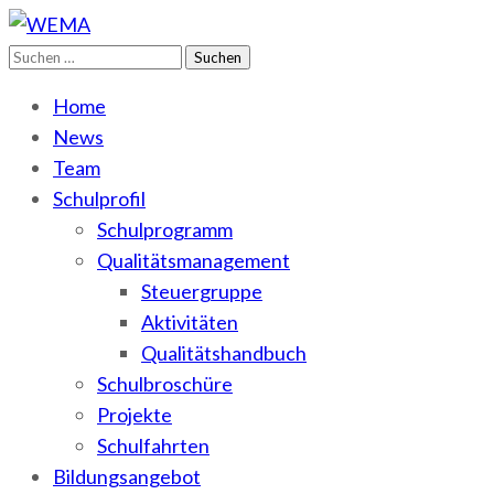
Suchen
WEMA
BbS I des Salzlandkreises
nach:
Home
News
Team
Schulprofil
Schulprogramm
Qualitätsmanagement
Steuergruppe
Aktivitäten
Qualitätshandbuch
Schulbroschüre
Projekte
Schulfahrten
Bildungsangebot