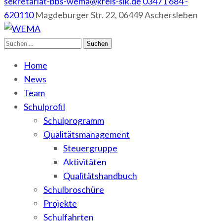
sekretariat-bbs-wema@kreis-slk.de
03471 684 -
620110
Magdeburger Str. 22, 06449 Aschersleben
Suchen
WEMA
BbS I des Salzlandkreises
nach:
Home
News
Team
Schulprofil
Schulprogramm
Qualitätsmanagement
Steuergruppe
Aktivitäten
Qualitätshandbuch
Schulbroschüre
Projekte
Schulfahrten