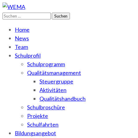
Suchen
WEMA
BbS I des Salzlandkreises
nach:
Home
News
Team
Schulprofil
Schulprogramm
Qualitätsmanagement
Steuergruppe
Aktivitäten
Qualitätshandbuch
Schulbroschüre
Projekte
Schulfahrten
Bildungsangebot