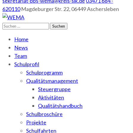
sekretariat-bbs-wema@kreis-slk.de
03471 684 -
620110
Magdeburger Str. 22, 06449 Aschersleben
Suchen
WEMA
BbS I des Salzlandkreises
nach:
Home
News
Team
Schulprofil
Schulprogramm
Qualitätsmanagement
Steuergruppe
Aktivitäten
Qualitätshandbuch
Schulbroschüre
Projekte
Schulfahrten