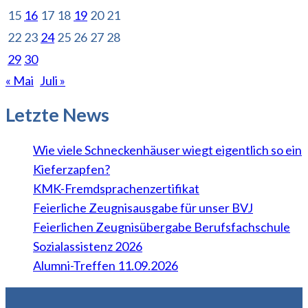
15
16
17
18
19
20
21
22
23
24
25
26
27
28
29
30
« Mai
Juli »
Letzte News
Wie viele Schneckenhäuser wiegt eigentlich so ein
Kieferzapfen?
KMK-Fremdsprachenzertifikat
Feierliche Zeugnisausgabe für unser BVJ
Feierlichen Zeugnisübergabe Berufsfachschule
Sozialassistenz 2026
Alumni-Treffen 11.09.2026