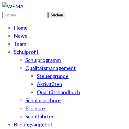
Suchen
WEMA
BbS I des Salzlandkreises
nach:
Home
News
Team
Schulprofil
Schulprogramm
Qualitätsmanagement
Steuergruppe
Aktivitäten
Qualitätshandbuch
Schulbroschüre
Projekte
Schulfahrten
Bildungsangebot