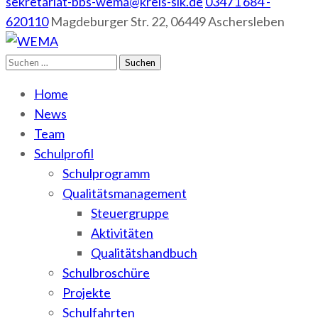
sekretariat-bbs-wema@kreis-slk.de
03471 684 -
620110
Magdeburger Str. 22, 06449 Aschersleben
Suchen
WEMA
BbS I des Salzlandkreises
nach:
Home
News
Team
Schulprofil
Schulprogramm
Qualitätsmanagement
Steuergruppe
Aktivitäten
Qualitätshandbuch
Schulbroschüre
Projekte
Schulfahrten