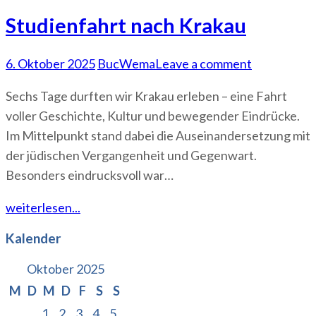
Studienfahrt nach Krakau
6. Oktober 2025
BucWema
Leave a comment
Sechs Tage durften wir Krakau erleben – eine Fahrt
voller Geschichte, Kultur und bewegender Eindrücke.
Im Mittelpunkt stand dabei die Auseinandersetzung mit
der jüdischen Vergangenheit und Gegenwart.
Besonders eindrucksvoll war…
weiterlesen...
Kalender
Oktober 2025
M
D
M
D
F
S
S
1
2
3
4
5