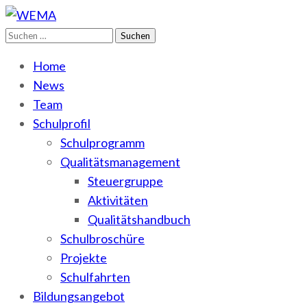
Suchen
WEMA
BbS I des Salzlandkreises
nach:
Home
News
Team
Schulprofil
Schulprogramm
Qualitätsmanagement
Steuergruppe
Aktivitäten
Qualitätshandbuch
Schulbroschüre
Projekte
Schulfahrten
Bildungsangebot