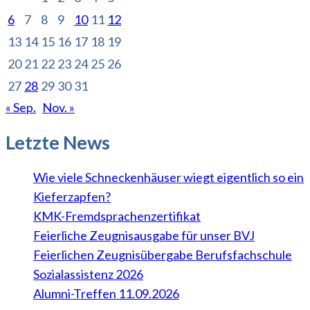
6
7
8
9
10
11
12
13
14
15
16
17
18
19
20
21
22
23
24
25
26
27
28
29
30
31
« Sep.
Nov. »
Letzte News
Wie viele Schneckenhäuser wiegt eigentlich so ein
Kieferzapfen?
KMK-Fremdsprachenzertifikat
Feierliche Zeugnisausgabe für unser BVJ
Feierlichen Zeugnisübergabe Berufsfachschule
Sozialassistenz 2026
Alumni-Treffen 11.09.2026