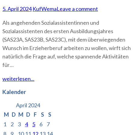
5. April 2024
KufWema
Leave a comment
Als angehenden Sozialassistentinnen und
Sozialassistenten des ersten Ausbildungsjahres
(SAS23A, SAS23B, SAS23C), mit dem überwiegenden
Wunsch im Erzieherberuf arbeiten zu wollen, wirft sich
natürlich die Frage auf, welche spannende Aktivitäten
für…
weiterlesen...
Kalender
April 2024
M
D
M
D
F
S
S
1
2
3
4
5
6
7
8
9
10
11
12
13
14