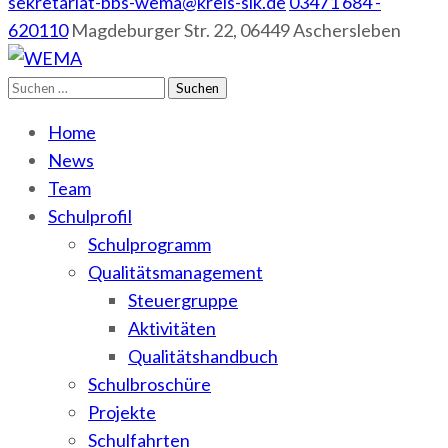
sekretariat-bbs-wema@kreis-slk.de
03471 684 -
620110
Magdeburger Str. 22, 06449 Aschersleben
Suchen
WEMA
BbS I des Salzlandkreises
nach:
Home
News
Team
Schulprofil
Schulprogramm
Qualitätsmanagement
Steuergruppe
Aktivitäten
Qualitätshandbuch
Schulbroschüre
Projekte
Schulfahrten