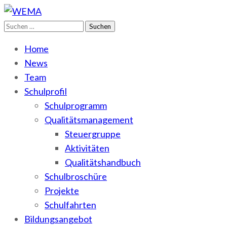
Suchen
WEMA
BbS I des Salzlandkreises
nach:
Home
News
Team
Schulprofil
Schulprogramm
Qualitätsmanagement
Steuergruppe
Aktivitäten
Qualitätshandbuch
Schulbroschüre
Projekte
Schulfahrten
Bildungsangebot