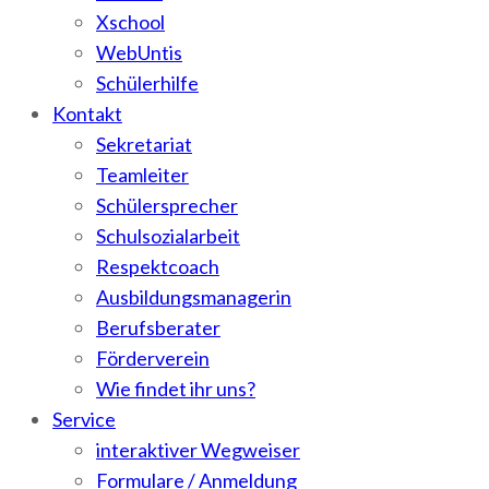
Xschool
WebUntis
Schülerhilfe
Kontakt
Sekretariat
Teamleiter
Schülersprecher
Schulsozialarbeit
Respektcoach
Ausbildungsmanagerin
Berufsberater
Förderverein
Wie findet ihr uns?
Service
interaktiver Wegweiser
Formulare / Anmeldung