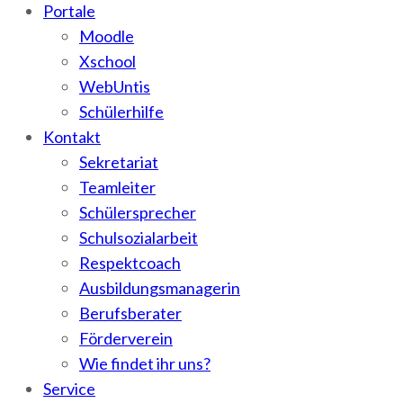
Portale
Moodle
Xschool
WebUntis
Schülerhilfe
Kontakt
Sekretariat
Teamleiter
Schülersprecher
Schulsozialarbeit
Respektcoach
Ausbildungsmanagerin
Berufsberater
Förderverein
Wie findet ihr uns?
Service