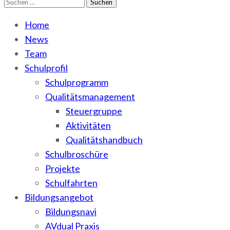
Suchen
WEMA
BbS I des Salzlandkreises
nach:
Home
News
Team
Schulprofil
Schulprogramm
Qualitätsmanagement
Steuergruppe
Aktivitäten
Qualitätshandbuch
Schulbroschüre
Projekte
Schulfahrten
Bildungsangebot
Bildungsnavi
AVdual Praxis