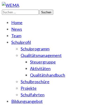
Suchen
WEMA
BbS I des Salzlandkreises
nach:
Home
News
Team
Schulprofil
Schulprogramm
Qualitätsmanagement
Steuergruppe
Aktivitäten
Qualitätshandbuch
Schulbroschüre
Projekte
Schulfahrten
Bildungsangebot