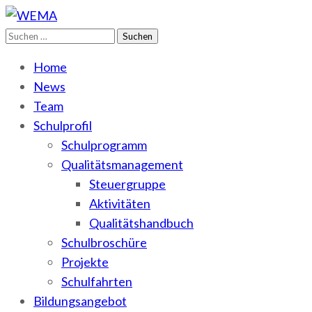
Suchen
WEMA
BbS I des Salzlandkreises
nach:
Home
News
Team
Schulprofil
Schulprogramm
Qualitätsmanagement
Steuergruppe
Aktivitäten
Qualitätshandbuch
Schulbroschüre
Projekte
Schulfahrten
Bildungsangebot