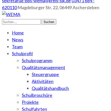
sekretariat-bbs-wema@kreis-slk.de
03471 684 -
620110
Magdeburger Str. 22, 06449 Aschersleben
Suchen
WEMA
BbS I des Salzlandkreises
nach:
Home
News
Team
Schulprofil
Schulprogramm
Qualitätsmanagement
Steuergruppe
Aktivitäten
Qualitätshandbuch
Schulbroschüre
Projekte
Schulfahrten