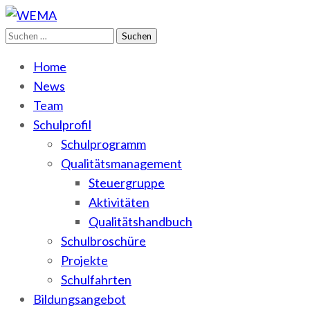
Suchen
WEMA
BbS I des Salzlandkreises
nach:
Home
News
Team
Schulprofil
Schulprogramm
Qualitätsmanagement
Steuergruppe
Aktivitäten
Qualitätshandbuch
Schulbroschüre
Projekte
Schulfahrten
Bildungsangebot