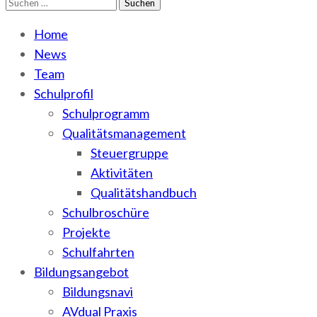
Suchen
WEMA
BbS I des Salzlandkreises
nach:
Home
News
Team
Schulprofil
Schulprogramm
Qualitätsmanagement
Steuergruppe
Aktivitäten
Qualitätshandbuch
Schulbroschüre
Projekte
Schulfahrten
Bildungsangebot
Bildungsnavi
AVdual Praxis