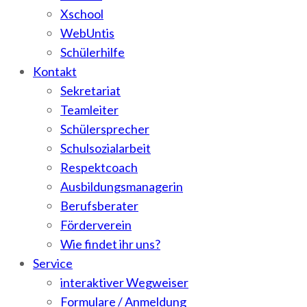
Xschool
WebUntis
Schülerhilfe
Kontakt
Sekretariat
Teamleiter
Schülersprecher
Schulsozialarbeit
Respektcoach
Ausbildungsmanagerin
Berufsberater
Förderverein
Wie findet ihr uns?
Service
interaktiver Wegweiser
Formulare / Anmeldung