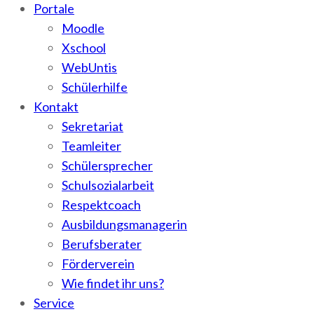
Portale
Moodle
Xschool
WebUntis
Schülerhilfe
Kontakt
Sekretariat
Teamleiter
Schülersprecher
Schulsozialarbeit
Respektcoach
Ausbildungsmanagerin
Berufsberater
Förderverein
Wie findet ihr uns?
Service