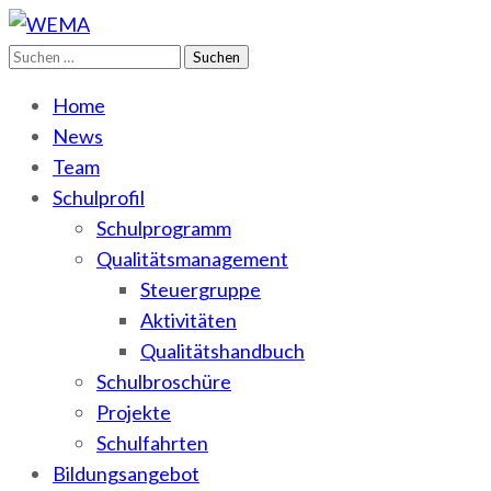
Suchen
WEMA
BbS I des Salzlandkreises
nach:
Home
News
Team
Schulprofil
Schulprogramm
Qualitätsmanagement
Steuergruppe
Aktivitäten
Qualitätshandbuch
Schulbroschüre
Projekte
Schulfahrten
Bildungsangebot