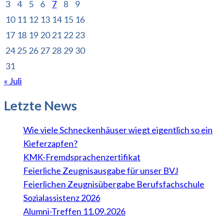
3
4
5
6
7
8
9
10
11
12
13
14
15
16
17
18
19
20
21
22
23
24
25
26
27
28
29
30
31
« Juli
Letzte News
Wie viele Schneckenhäuser wiegt eigentlich so ein
Kieferzapfen?
KMK-Fremdsprachenzertifikat
Feierliche Zeugnisausgabe für unser BVJ
Feierlichen Zeugnisübergabe Berufsfachschule
Sozialassistenz 2026
Alumni-Treffen 11.09.2026