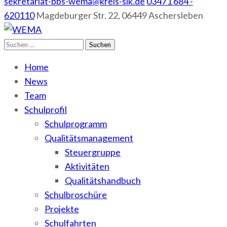
sekretariat-bbs-wema@kreis-slk.de
03471 684 -
620110
Magdeburger Str. 22, 06449 Aschersleben
Suchen
WEMA
BbS I des Salzlandkreises
nach:
Home
News
Team
Schulprofil
Schulprogramm
Qualitätsmanagement
Steuergruppe
Aktivitäten
Qualitätshandbuch
Schulbroschüre
Projekte
Schulfahrten