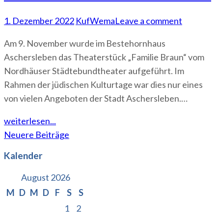
1. Dezember 2022
KufWema
Leave a comment
Am 9. November wurde im Bestehornhaus
Aschersleben das Theaterstück „Familie Braun“ vom
Nordhäuser Städtebundtheater aufgeführt. Im
Rahmen der jüdischen Kulturtage war dies nur eines
von vielen Angeboten der Stadt Aschersleben.…
weiterlesen...
Beitragsnavigation
Neuere Beiträge
Kalender
August 2026
M
D
M
D
F
S
S
1
2