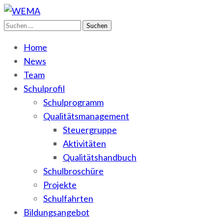
Suchen
WEMA
BbS I des Salzlandkreises
nach:
Home
News
Team
Schulprofil
Schulprogramm
Qualitätsmanagement
Steuergruppe
Aktivitäten
Qualitätshandbuch
Schulbroschüre
Projekte
Schulfahrten
Bildungsangebot