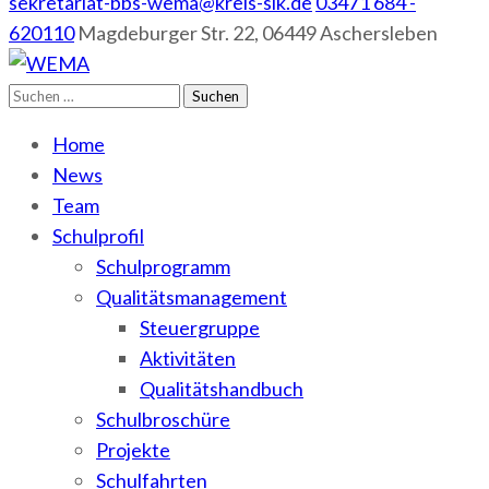
sekretariat-bbs-wema@kreis-slk.de
03471 684 -
620110
Magdeburger Str. 22, 06449 Aschersleben
Suchen
WEMA
BbS I des Salzlandkreises
nach:
Home
News
Team
Schulprofil
Schulprogramm
Qualitätsmanagement
Steuergruppe
Aktivitäten
Qualitätshandbuch
Schulbroschüre
Projekte
Schulfahrten